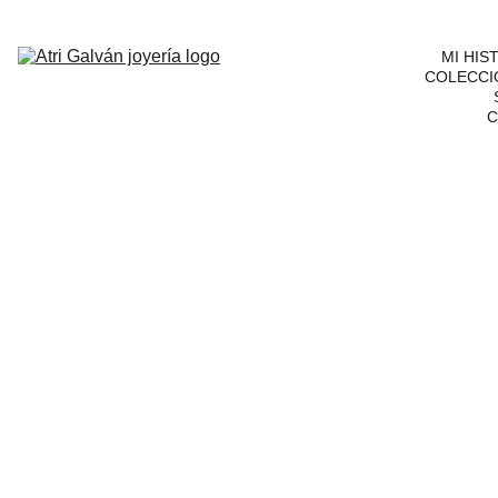
MI HIS
COLECCI
C
Un 
bosq
ue 
corr
e 